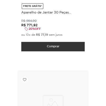
FRETE GRÁTIS*
Aparelho de Jantar 30 Peças
Madeleine Branco (para 6 pessoas)
R$
964
,
90
R$
771
,
92
20%
OFF
ou
10
x de
R$
77
,
19
sem juros
Comprar