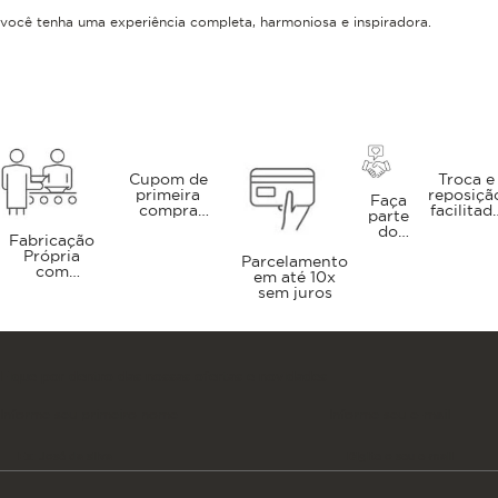
você tenha uma experiência completa, harmoniosa e inspiradora.
Cupom de
Troca e
primeira
reposiçã
Faça
compra
facilitad
parte
BRMVINDOPB
através
do
Fabricação
do noss
Clube
Própria
SAC
Parcelamento
Porto
com
em até 10x
Brasil
compra
sem juros
direto da
fábrica
Fique por dentro das nossas ofertas e novidades
Informe seu primeiro nome
Informe seu e-mail