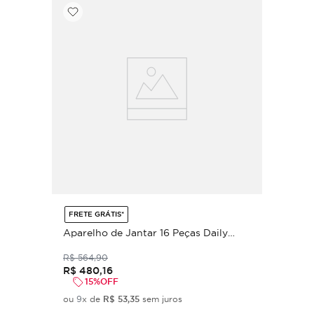
FRETE GRÁTIS*
Aparelho de Jantar 16 Peças Daily
Intense Day By Day (para 4 pesoas)
R$
564
,
90
R$
480
,
16
15%
OFF
ou
9
x de
R$
53
,
35
sem juros