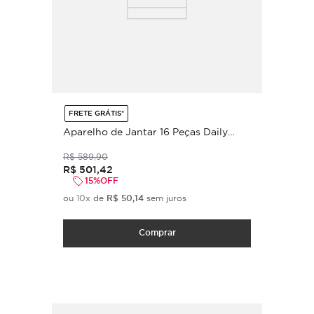
FRETE GRÁTIS*
Aparelho de Jantar 16 Peças Daily
Intense - Day By Day (para 4 pessoas)
R$
589
,
90
R$
501
,
42
15%
OFF
ou
10
x de
R$
50
,
14
sem juros
Comprar