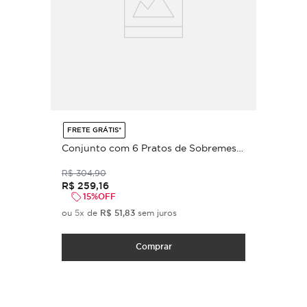
FRETE GRÁTIS*
Conjunto com 6 Pratos de Sobremesa
Bio Stoneware Elemento Ø21,5cm
R$
304
,
90
R$
259
,
16
15%
OFF
ou
5
x de
R$
51
,
83
sem juros
Comprar