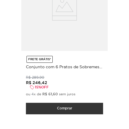
FRETE GRÁTIS*
Conjunto com 6 Pratos de Sobremesa
Bio Stoneware Nativa Ø21,5cm
R$
289
,
90
R$
246
,
42
15%
OFF
ou
4
x de
R$
61
,
60
sem juros
Comprar