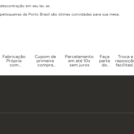
descontração em seu lar, as
petisqueiras da Porto Brasil são ótimas convidadas para sua mesa.
Fabricação
Cupom de
Parcelamento
Faça
Troca e
Própria
primeira
em até 10x
parte
reposiçã
com
compra
sem juros
do
facilitad
compra
BRMVINDOPB
Clube
através
direto da
Porto
do noss
fábrica
Brasil
SAC
Fique por dentro das nossas ofertas e novidades
Informe seu primeiro nome
Informe seu e-mail