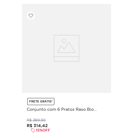
FRETE GRÁTIS*
Conjunto com 6 Pratos Raso Bio
Stoneware Elemento Ø27,5cm
R$
369
,
90
R$
314
,
42
15%
OFF