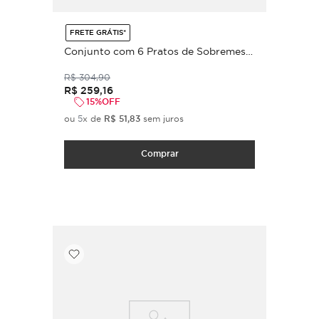
FRETE GRÁTIS*
Conjunto com 6 Pratos de Sobremesa
Bio Stoneware Campestre Ø21,5cm
R$
304
,
90
R$
259
,
16
15%
OFF
ou
5
x de
R$
51
,
83
sem juros
Comprar