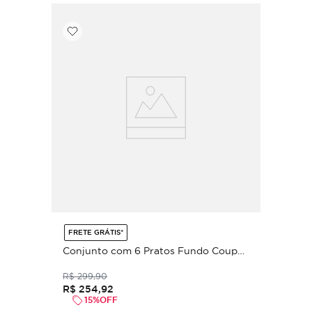
FRETE GRÁTIS*
Conjunto com 6 Pratos Fundo Coup
Stoneware Magari Ø20,3cm 600ml
R$
299
,
90
R$
254
,
92
15%
OFF