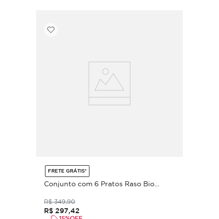
FRETE GRÁTIS*
Conjunto com 6 Pratos Raso Bio
Stoneware Nativa Ø27,5cm
R$
349
,
90
R$
297
,
42
15%
OFF