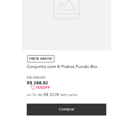
FRETE GRÁTIS*
Conjunto com 6 Pratos Fundo Bio
Stoneware Campestre Ø22,5cm 830ml
R$
339
,
90
R$
288
,
92
15%
OFF
ou
5
x de
R$
57
,
78
sem juros
Comprar