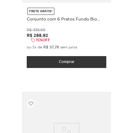
FRETE GRÁTIS*
Conjunto com 6 Pratos Fundo Bio
Stoneware Elemento Ø22,5cm 830ml
R$
339
,
90
R$
288
,
92
15%
OFF
ou
5
x de
R$
57
,
78
sem juros
Comprar