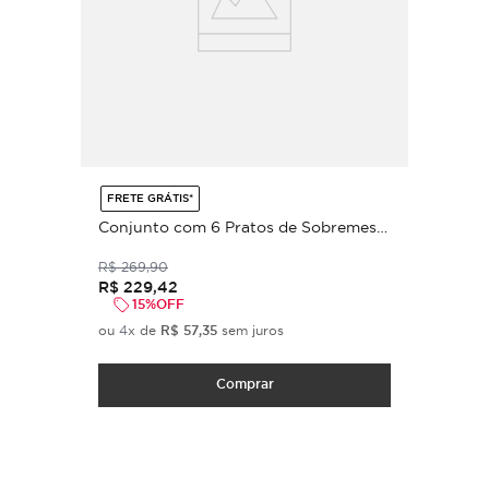
FRETE GRÁTIS*
Conjunto com 6 Pratos de Sobremesa
Coup Stoneware Magari Ø19,4cm
R$
269
,
90
R$
229
,
42
15%
OFF
ou
4
x de
R$
57
,
35
sem juros
Comprar