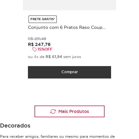
FRETE GRÁTIS*
Conjunto com 6 Pratos Raso Coup
Ará Ø27,5cm
R$
291
,
48
R$
247
,
76
15%
OFF
ou
4
x de
R$
61
,
94
sem juros
Comprar
decorados
Para receber amigos, familiares ou mesmo para momentos de