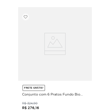
FRETE GRÁTIS*
Conjunto com 6 Pratos Fundo Bio
Stoneware Cyperus Ø22,5cm 830ml
R$
324
,
90
R$
276
,
16