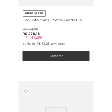
FRETE GRÁTIS*
Conjunto com 6 Pratos Fundo Bio
Stoneware Nativa Ø22,5cm 830ml
R$
324
,
90
R$
276
,
16
15%
OFF
ou
5
x de
R$
55
,
23
sem juros
Comprar